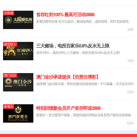
本次“双百双优” 评选聚焦智能原水、水厂、输水、终端四大核
心环节，通过专家评审团多维度严苛考察，挖掘能破解行业痛点的
创新成果。2026世界杯官方网址获奖的两大成果，正是精准契
合“高端化、智能化、绿色化”发展方向的标杆之作。
智水家园管理平台
：以物联网、云计算等高新技术为支撑，通过云
平台分析供水数据，完成供水管网最后一公里的服务，实现供水运