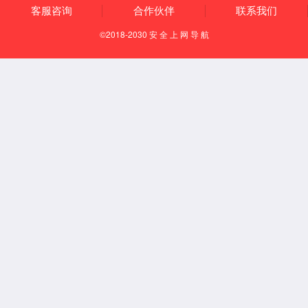
行实时监管与智能决策，助力水司优化产销差率，提升服务质量。
高精度多感知监测装备
：借助高精度多感知智能水表与计量云平
台，实现供水管网实时监测，及时处理潜在问题，提升供水安全
性；解决了智慧水务关键计量及管网压力、水质、漏损监测问题，
提供实时数据，助力城市水资源智能化管理与高效利用。